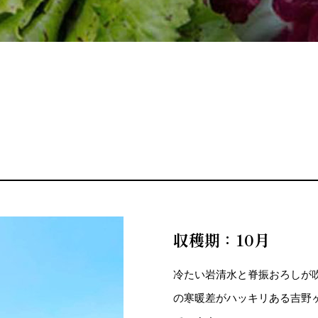
収穫期：10月
冷たい岩清水と脊振おろしが吹
の寒暖差がハッキリある吉野