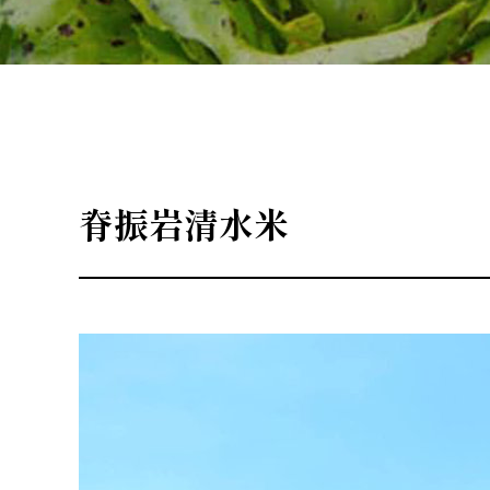
脊振岩清水米