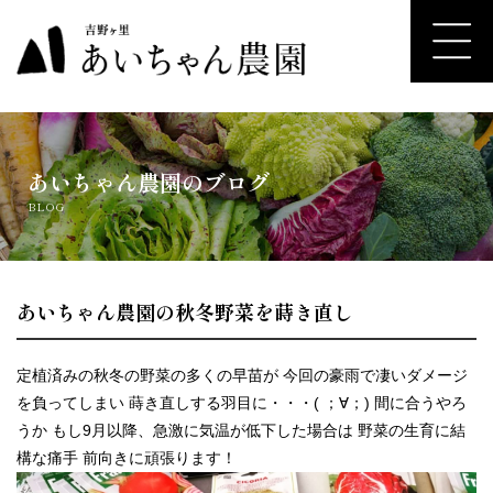
ホーム
あいちゃん農園のブログ
農園・生産者について
BLOG
コンセプト
あいちゃん農園の秋冬野菜を蒔き直し
はじめての方へ
レストランのご紹介
定植済みの秋冬の野菜の多くの早苗が 今回の豪雨で凄いダメージ
を負ってしまい 蒔き直しする羽目に・・・( ；∀；) 間に合うやろ
うか もし9月以降、急激に気温が低下した場合は 野菜の生育に結
農園案内
構な痛手 前向きに頑張ります！
よくあるご質問